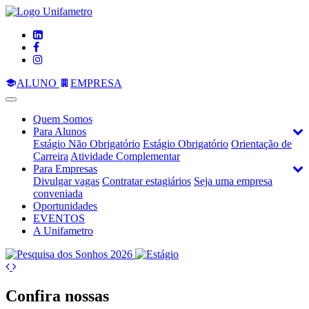
ALUNO
EMPRESA
Quem Somos
Para Alunos
Estágio Não Obrigatório
Estágio Obrigatório
Orientação de
Carreira
Atividade Complementar
Para Empresas
Divulgar vagas
Contratar estagiários
Seja uma empresa
conveniada
Oportunidades
EVENTOS
A Unifametro
Banner
Próximo
anterior
banner
Confira nossas